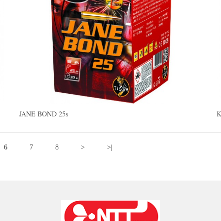
JANE BOND 25s
K
6
7
8
>
>|