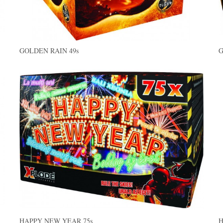
GOLDEN RAIN 49s
G
HAPPY NEW YEAR 75s
H