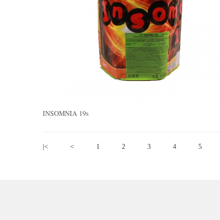
INSOMNIA 19s
|<
<
1
2
3
4
5