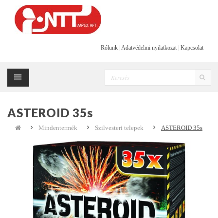
Rólunk
|
Adatvédelmi nyilatkozat
|
Kapcsolat
ASTEROID 35s
Mindentermék
Szilvesteri telepek
ASTEROID 35s