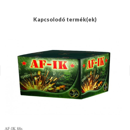
Kapcsolodó termék(ek)
AF-IK 88s
IN