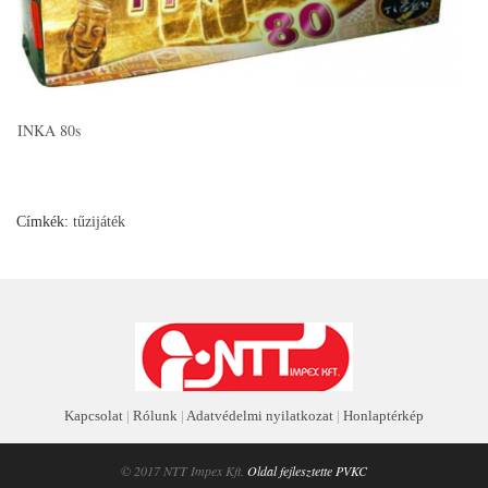
INKA 80s
PO
Címkék:
tűzijáték
Kapcsolat
|
Rólunk
|
Adatvédelmi nyilatkozat
|
Honlaptérkép
© 2017 NTT Impex Kft.
Oldal fejlesztette PVKC