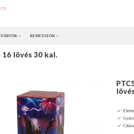
1179
GYÁRTÓK
BEMUTATÓK
16 lövés 30 kal.
PTC5
lövés
Elérh
Gyárt
Cikks