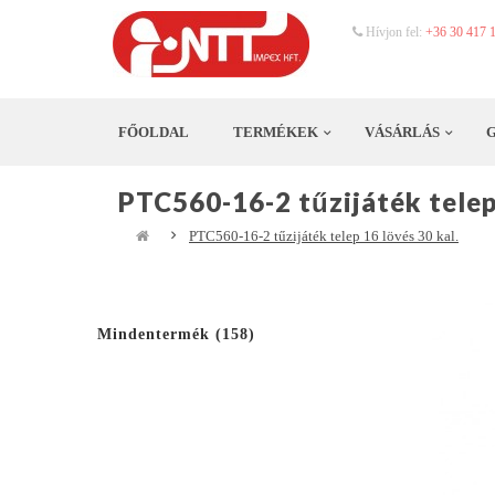
Hívjon fel:
+36 30 417 
FŐOLDAL
TERMÉKEK
VÁSÁRLÁS
PTC560-16-2 tűzijáték telep 
PTC560-16-2 tűzijáték telep 16 lövés 30 kal.
Mindentermék (158)