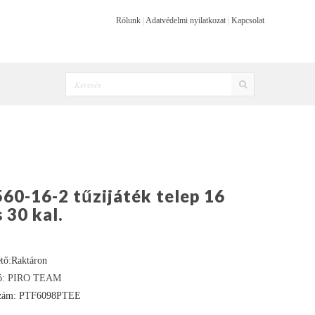
Rólunk
|
Adatvédelmi nyilatkozat
|
Kapcsolat
60-16-2 tűzijáték telep 16
 30 kal.
ető:Raktáron
ó:
PIRO TEAM
zám: PTF6098PTEE