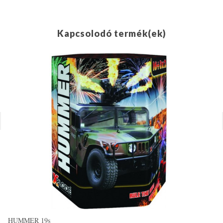
Kapcsolodó termék(ek)
HUMMER 19s
AS