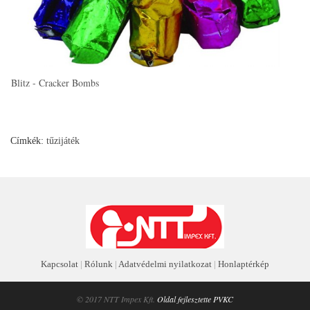
Blitz - Cracker Bombs
Cr
Címkék:
tűzijáték
Kapcsolat
|
Rólunk
|
Adatvédelmi nyilatkozat
|
Honlaptérkép
© 2017 NTT Impex Kft.
Oldal fejlesztette PVKC