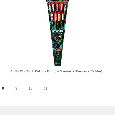
ZION ROCKET PACK <br />(3x40mm+4x30mm+2x 25 Mm)
8
9
10
11