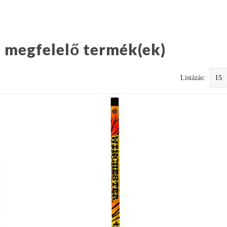
k megfelelő termék(ek)
Listázás: