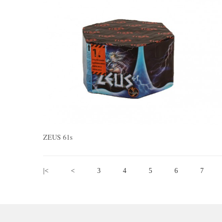
ZEUS 61s
|<
<
3
4
5
6
7